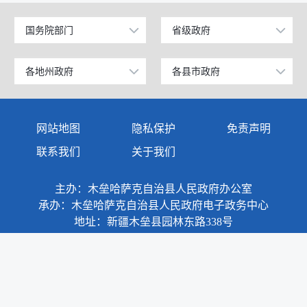
国务院部门
省级政府
公安部
北京
工业和信息化部
上海
各地州政府
各县市政府
乌鲁木齐市
昌吉市
科学技术部
广东
伊犁哈萨克自治州
阜康市
网站地图
隐私保护
免责声明
教育部
天津
塔城地区
玛纳斯县
联系我们
关于我们
国家发展和改革委员会
江苏
阿勒泰地区
呼图壁县
主办：木垒哈萨克自治县人民政府办公室
国防部
山东
博尔塔拉蒙古自治州
吉木萨尔县
承办：木垒哈萨克自治县人民政府电子政务中心
外交部
浙江
地址：新疆木垒县园林东路338号
克拉玛依市
奇台县
民政部
安徽
巴音郭楞蒙古自治州
木垒哈萨克自治县
司法部
福建
阿克苏地区
新疆准东国家经济技术开发区