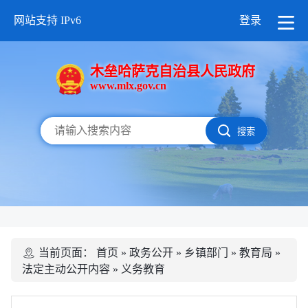
网站支持 IPv6
登录
木垒哈萨克自治县人民政府
www.mlx.gov.cn
搜索
当前页面：
首页
»
政务公开
»
乡镇部门
»
教育局
»
法定主动公开内容
»
义务教育