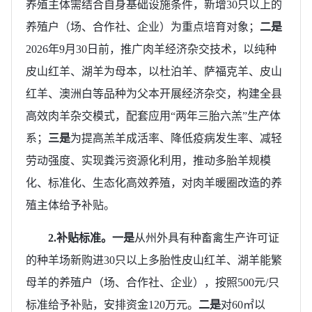
养殖主体需结合自身基础设施条件，新增30只以上的
养殖户（场、合作社、企业）为重点培育对象；
二是
2026年9月30日前，推广肉羊经济杂交技术，以纯种
皮山红羊、湖羊为母本，以杜泊羊、萨福克羊、皮山
红羊、澳洲白等品种为父本开展经济杂交，构建全县
高效肉羊杂交模式，配套应用“两年三胎六羔”生产体
系；
三是
为提高羔羊成活率、降低疫病发生率、减轻
劳动强度、实现粪污资源化利用，推动多胎羊规模
化、标准化、生态化高效养殖，对肉羊暖圈改造的养
殖主体给予补贴。
2.
补贴标准
。
一是
从州外具有种畜禽生产许可证
的种羊场新购进30只以上多胎性皮山红羊、湖羊能繁
母羊的养殖户（场、合作社、企业），按照500元/只
标准给予补贴，安排资金120万元。
二是
对60㎡以