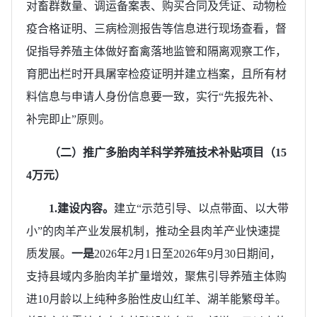
对畜群数量、调运备案表、购买合同及凭证、动物检
疫合格证明、三病检测报告等信息进行现场查看，督
促指导养殖主体做好畜禽落地监管和隔离观察工作，
育肥出栏时开具屠宰检疫证明并建立档案，且所有材
料信息与申请人身份信息要一致，实行“先报先补、
补完即止”原则。
（二）推广多胎肉羊科学养殖技术补贴项目（15
4万元）
1.
建设内容
。
建立“示范引导、以点带面、以大带
小”的肉羊产业发展机制，推动全县肉羊产业快速提
质发展。
一是
2026年2月1日至2026年9月30日期间，
支持县域内多胎肉羊扩量增效，聚焦引导养殖主体购
进10月龄以上纯种多胎性皮山红羊、湖羊能繁母羊。