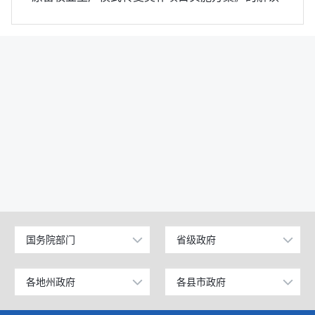
国务院部门
省级政府
公安部
北京
工业和信息化部
上海
各地州政府
各县市政府
乌鲁木齐市
昌吉市
科学技术部
广东