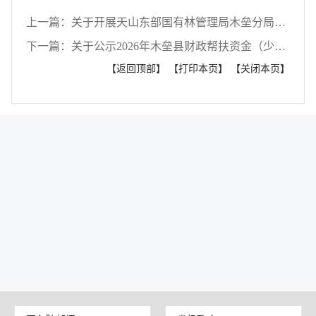
上一篇：关于开展天山东部国有林管理局木垒分局云杉小蠹虫飞机防治公告
下一篇：关于公示2026年木垒县财政帮扶资金（少数民族发展任务）第二批项目的通知
【返回顶部】
【打印本页】
【关闭本页】