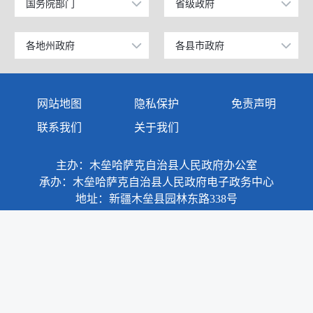
国务院部门
省级政府
公安部
北京
工业和信息化部
上海
各地州政府
各县市政府
乌鲁木齐市
昌吉市
科学技术部
广东
伊犁哈萨克自治州
阜康市
网站地图
隐私保护
免责声明
教育部
天津
塔城地区
玛纳斯县
联系我们
关于我们
国家发展和改革委员会
江苏
阿勒泰地区
呼图壁县
主办：木垒哈萨克自治县人民政府办公室
国防部
山东
博尔塔拉蒙古自治州
吉木萨尔县
承办：木垒哈萨克自治县人民政府电子政务中心
外交部
浙江
地址：新疆木垒县园林东路338号
克拉玛依市
奇台县
民政部
安徽
巴音郭楞蒙古自治州
木垒哈萨克自治县
司法部
福建
阿克苏地区
新疆准东国家经济技术开发区
财政部
江西
克孜勒苏柯尔克孜自治州
昌吉国家高新技术产业开发区
政府网站标识码：6523280001