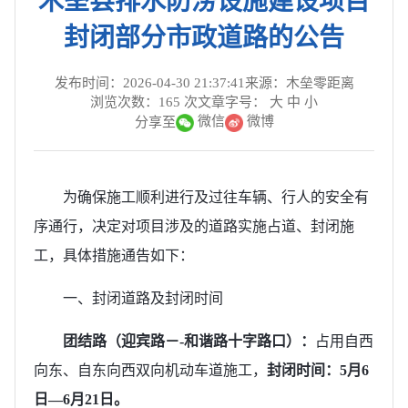
木垒县排水防涝设施建设项目
封闭部分市政道路的公告
发布时间：2026-04-30 21:37:41
来源：木垒零距离
浏览次数：
165
次
文章字号：
大
中
小
微信
微博
分享至
为确保施工顺利进行及过往车辆、行人的安全有
序通行，决定对项目涉及的道路实施占道、封闭施
工，具体措施通告如下：
一、封闭道路及封闭时间
团结路
（
迎宾路－
-和谐路十字路口）：
占用自西
向东、自东向西双向机动车道施工，
封闭时间：
5月6
日—6月21日。