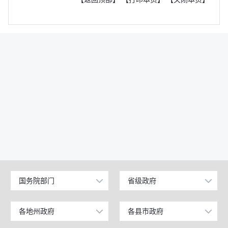
国务院部门
省级政府
公安部
北京
工业和信息化部
上海
各地州政府
各县市政府
乌鲁木齐市
昌吉市