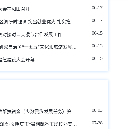
06-17
展大会在和田召开
06-17
艾尔肯·吐尼亚孜在和田地区调研时强调 突出就业优先 扎实推动高质量发展
06-15
察对接对口支援与合作发展工作
06-15
自治区政府召开常务会议 研究自治区“十五五”文化和旅游发展规划等
06-15
枢纽建设大会开幕
08-03
关于公示2026年木垒县财政帮扶资金（少数民族发展任务）第二批项目的通知
07-28
木垒县2026年第二期“书香润夏·文明集市”暑期跳蚤市场校外实践活动招募令