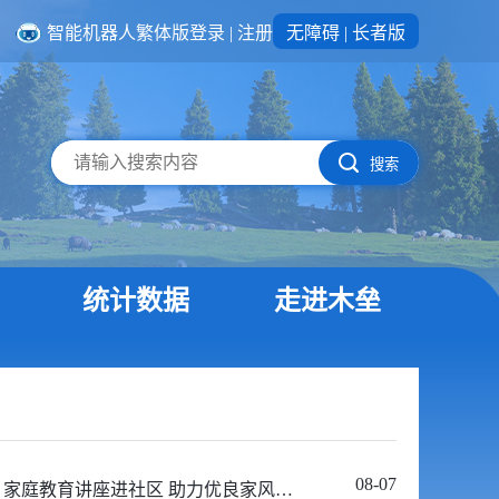
智能机器人
繁体版
登录
|
注册
无障碍
|
长者版
搜索
统计数据
走进木垒
08-07
幸福木垒 | 家庭教育讲座进社区 助力优良家风建设