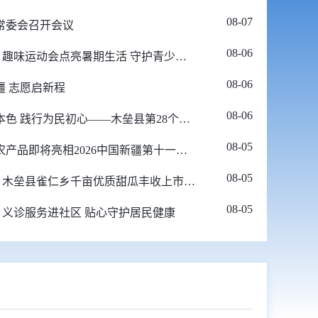
08-07
常委会召开会议
08-06
幸福木垒 | 趣味运动会点亮暑期生活 守护青少年快乐成长
08-06
疆 志愿启新程
08-06
永葆清正本色 践行为民初心——木垒县第28个党风廉政教育月活动综述
08-05
木垒特色农产品即将亮相2026中国新疆第十一届种子展示交易会
08-05
有机木垒 | 木垒县雀仁乡千亩优质甜瓜丰收上市 产销两旺
08-05
| 义诊服务进社区 贴心守护居民健康