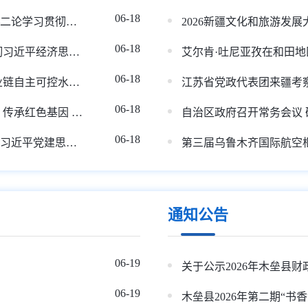
06-18
新华社评论员：办好中国的事情，关键在党——二论学习贯彻习近平党建思想
2026新疆文化和旅游发
06-18
【视频】王小洪在河北调研时强调 深入学习贯彻习近平经济思想 努力推动高质量发展再上新台阶
06-18
【视频】张国清在福建调研时强调 提升重点产业链自主可控水平 更好发挥标准引领保障作用
江苏省党政代表团来疆考
06-18
【视频】习近平给新华社老党员张连生回信强调 传承红色基因 在新征程上书写优异答卷
06-18
中央党的建设工作领导小组印发《关于学习贯彻习近平党建思想的通知》
第三届乌鲁木齐国际航空
通知公告
06-19
06-19