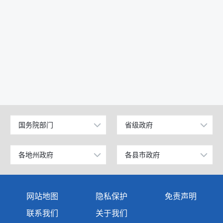
国务院部门
省级政府
公安部
北京
工业和信息化部
上海
各地州政府
各县市政府
乌鲁木齐市
昌吉市
科学技术部
广东
伊犁哈萨克自治州
阜康市
网站地图
隐私保护
免责声明
教育部
天津
塔城地区
玛纳斯县
联系我们
关于我们
国家发展和改革委员会
江苏