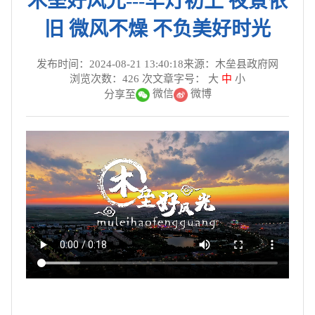
木垒好风光---华灯初上 夜景依
旧 微风不燥 不负美好时光
发布时间：2024-08-21 13:40:18
来源：木垒县政府网
浏览次数：
426
次
文章字号：
大
中
小
微信
微博
分享至