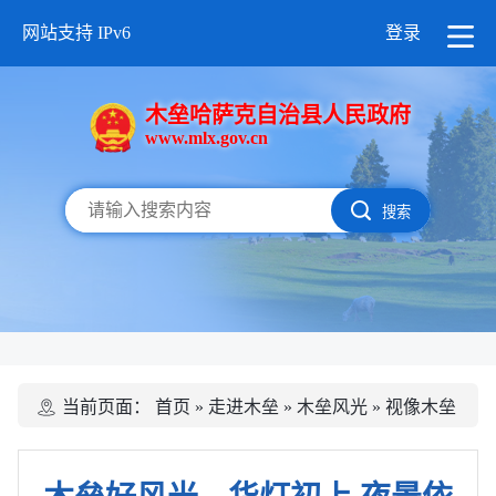
网站支持 IPv6
登录
木垒哈萨克自治县人民政府
www.mlx.gov.cn
搜索
当前页面：
首页
»
走进木垒
»
木垒风光
»
视像木垒