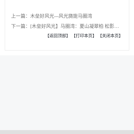
上一篇：木垒好风光---风光旖旎马圈湾
下一篇：[木垒好风光】马圈湾：夏山凝翠柏 松影映晴川
【返回顶部】
【打印本页】
【关闭本页】