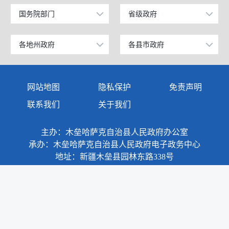
国务院部门
省级政府
公安部
北京
工业和信息化部
上海
各地州政府
各县市政府
乌鲁木齐市
昌吉市
科学技术部
广东
伊犁哈萨克自治州
阜康市
网站地图
隐私保护
免责声明
教育部
天津
塔城地区
玛纳斯县
联系我们
关于我们
国家发展和改革委员会
江苏
阿勒泰地区
呼图壁县
主办：木垒哈萨克自治县人民政府办公室
国防部
山东
博尔塔拉蒙古自治州
吉木萨尔县
承办：木垒哈萨克自治县人民政府电子政务中心
外交部
浙江
地址：新疆木垒县园林东路338号
克拉玛依市
奇台县
民政部
安徽
巴音郭楞蒙古自治州
木垒哈萨克自治县
司法部
福建
阿克苏地区
新疆准东国家经济技术开发区
财政部
江西