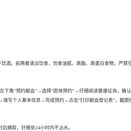
。
不饮酒。前两餐清淡饮食，勿食油腻、高脂、高蛋白食物，严禁
左下角“预约献血”→选择“团体预约”→仔细阅读健康征询，确
→填写个人基本信息→完成预约→点击“打印献血登记表”，截图
小时后摘取，针眼处24小时内不沾水。