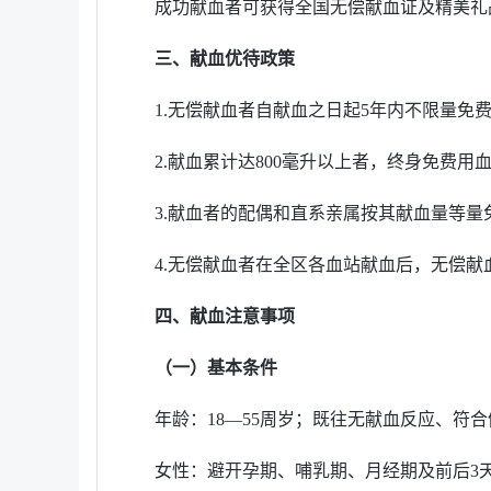
成功献血者可获得全国无偿献血证及精美礼
三、献血优待政策
1.无偿献血者自献血之日起5年内不限量免
2.献血累计达800毫升以上者，终身免费用
3.献血者的配偶和直系亲属按其献血量等量
4.无偿献血者在全区各血站献血后，无偿
四、献血注意事项
（一）基本条件
年龄：18—55周岁；既往无献血反应、符
女性：避开孕期、哺乳期、月经期及前后3