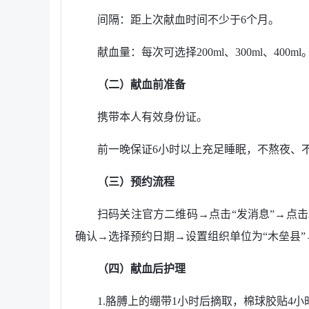
间隔：距上次献血时间不少于6个月。
献血量：每次可选择200ml、300ml、400ml
（二）献血前准备
携带本人有效身份证。
前一晚保证6小时以上充足睡眠，不熬夜、
（三）预约流程
扫码关注官方二维码→点击“发消息”→点击
确认→选择预约日期→设置组织单位为“木垒县”
（四）献血后护理
1.胳膊上的绷带1小时后摘取，棉球胶贴4