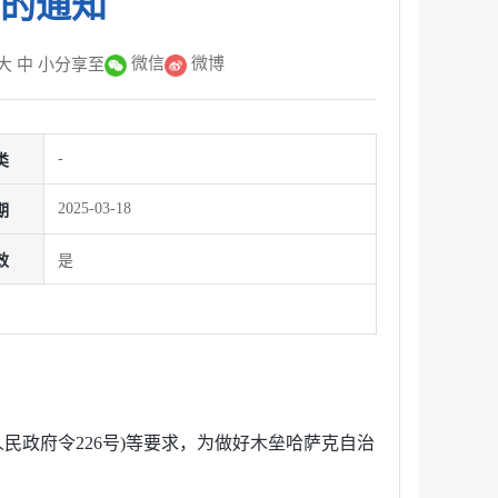
项的通知
微信
微博
大
中
小
分享至
-
类
2025-03-18
期
效
是
民政府令226号)等要求，为做好木垒哈萨克自治