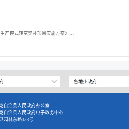
下一篇：关于印发《2026年木垒县草原畜牧业生产模式转变奖补项目实施方案》的通知
府
各地州政府
乌鲁木齐市
伊犁哈萨克自治州
克自治县人民政府办公室
塔城地区
克自治县人民政府电子政务中心
园林东路338号
阿勒泰地区