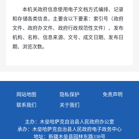
本机关政府信息使用电子文档方式编排、记录
和存储各类信息，主要含以下要素：索引号（政府
文件、政府办文件、政府行政规范性文件）、发布
机构、名称、信息来源、文号、成文日期、发布日
期、浏览次数。
（三）公开形式
对于主动公开的政府信息，本机关将主要通过
以下方式主动公开：
网站地图
隐私保护
免责声明
1．木垒哈萨克自治县人民政府门户网站。网
联系我们
关于我们
址为：http://www.mlx.gov.cn；
主办：木垒哈萨克自治县人民政府办公室
2
．
政务新媒体：暂无；
承办：木垒哈萨克自治县人民政府电子政务中心
3．政务公开栏、政府信息查阅点、电子信息
地址：新疆木垒县园林东路338号