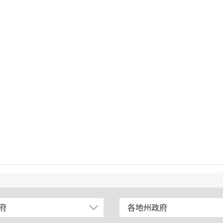
府
各地州政府
乌鲁木齐市