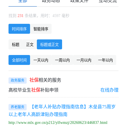
全部
政务动态
政策文件
互动交流
找到
231
条结果，用时：4597 毫秒
时间排序
智能排序
标题
正文
标题或正文
全部时间
一天以内
一周以内
一月以内
一年以内
社保
相关的服务
政务服务
高校毕业生
社保
补贴申领
在线办理
【老年人补贴办理指南信息】木垒县75周岁
养老服务
以上老年人高龄津贴办理指南
http://www.mlx.gov.cn/p212/ylfwmzj/20260623/446837.html