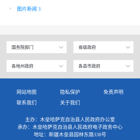
图片新闻 3
国务院部门
省级政府
公安部
北京
工业和信息化部
上海
各地州政府
各县市政府
乌鲁木齐市
昌吉市
科学技术部
广东
伊犁哈萨克自治州
阜康市
网站地图
隐私保护
免责声明
教育部
天津
塔城地区
玛纳斯县
联系我们
关于我们
国家发展和改革委员会
江苏
阿勒泰地区
呼图壁县
主办：木垒哈萨克自治县人民政府办公室
国防部
山东
博尔塔拉蒙古自治州
吉木萨尔县
承办：木垒哈萨克自治县人民政府电子政务中心
外交部
浙江
地址：新疆木垒县园林东路338号
克拉玛依市
奇台县