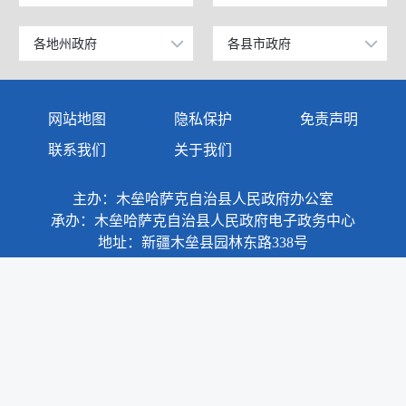
公安部
北京
工业和信息化部
上海
各地州政府
各县市政府
乌鲁木齐市
昌吉市
科学技术部
广东
伊犁哈萨克自治州
阜康市
网站地图
隐私保护
免责声明
教育部
天津
塔城地区
玛纳斯县
联系我们
关于我们
国家发展和改革委员会
江苏
阿勒泰地区
呼图壁县
主办：木垒哈萨克自治县人民政府办公室
国防部
山东
博尔塔拉蒙古自治州
吉木萨尔县
承办：木垒哈萨克自治县人民政府电子政务中心
外交部
浙江
地址：新疆木垒县园林东路338号
克拉玛依市
奇台县
民政部
安徽
巴音郭楞蒙古自治州
木垒哈萨克自治县
司法部
福建
阿克苏地区
新疆准东国家经济技术开发区
财政部
江西
克孜勒苏柯尔克孜自治州
昌吉国家高新技术产业开发区
政府网站标识码：6523280001
人力资源和社会保障部
重庆
新公网安备：65232802000007号