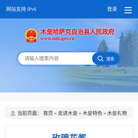
网站支持 IPv6
登录
木垒哈萨克自治县人民政府
www.mlx.gov.cn
搜索
当前页面：
首页
»
走进木垒
»
木垒特色
»
木垒礼物