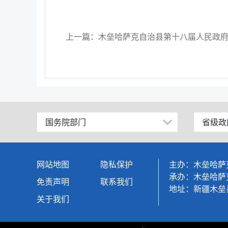
上一篇：木垒哈萨克自治县第十八届人民政府 
国务院部门
省级政
公安部
北京
工业和信息化部
上海
网站地图
隐私保护
主办：木垒哈萨
科学技术部
广东
承办：木垒哈萨
免责声明
联系我们
地址：新疆木垒县
教育部
天津
关于我们
国家发展和改革委员会
江苏