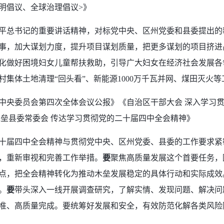
明倡议、全球治理倡议>》
平总书记的重要讲话精神，对标党中央、区州党委和县委提出的
事，加大谋划力度，提升项目谋划质量，把更多谋划的项目挤进昌
化做好困境妇女儿童帮扶救助，引导广大妇女在经济社会发展各
集体土地清理“回头看”、新能源1000万千瓦并网、煤田灭火等
中央委员会第四次全体会议公报》《自治区干部大会 深入学习
木垒县委常委会 传达学习贯彻党的二十届四中全会精神》
十届四中全会精神与贯彻党中央、区州党委、县委的工作要求紧
，重新审视和完善工作举措。
要
聚焦高质量发展这个首要任务，
点，把全会精神转化为推动木垒发展稳定的具体行动和实际成效
。
要
带头深入一线开展调查研究，了解实情、发现问题、解决问
准、高质量完成。要统筹好发展和安全，有效防范化解各类风险