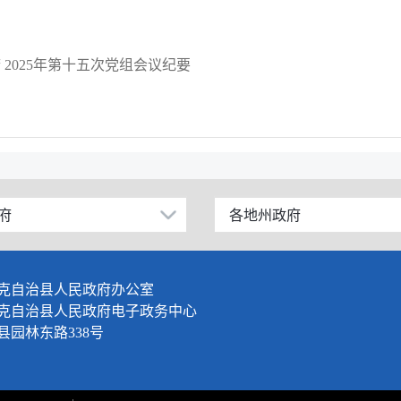
2025年第十五次党组会议纪要
府
各地州政府
乌鲁木齐市
伊犁哈萨克自治州
克自治县人民政府办公室
塔城地区
克自治县人民政府电子政务中心
园林东路338号
阿勒泰地区
博尔塔拉蒙古自治州