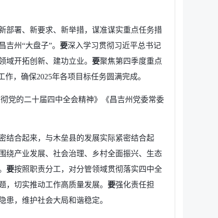
新部署、新要求、新举措，谋准谋实重点任务措
吉州“大盘子”。
要
深入学习贯彻习近平总书记
领域开拓创新、建功立业。
要
聚焦第四季度重点
工作，确保2025年各项目标任务圆满完成。
贯彻党的二十届四中全会精神》《昌吉州党委常委
密结合起来，与木垒县的发展实际紧密结合起
围绕产业发展、社会治理、乡村全面振兴、生态
。
要
按照职责分工，对分管领域贯彻落实四中全
题，切实推动工作高质量发展。
要
强化责任担
隐患，维护社会大局和谐稳定。