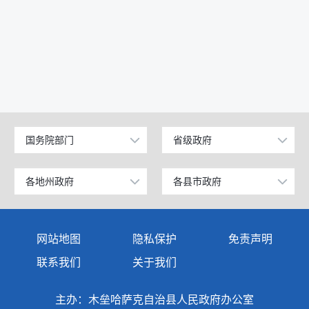
国务院部门
省级政府
公安部
北京
工业和信息化部
上海
各地州政府
各县市政府
乌鲁木齐市
昌吉市
科学技术部
广东
伊犁哈萨克自治州
阜康市
网站地图
隐私保护
免责声明
教育部
天津
塔城地区
玛纳斯县
联系我们
关于我们
国家发展和改革委员会
江苏
阿勒泰地区
呼图壁县
主办：木垒哈萨克自治县人民政府办公室
国防部
山东