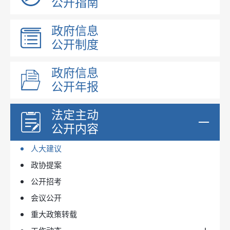
公开指南
政府领导
昌吉州文件
机构职能
政府信息
木垒县文件
政策解读
公开制度
规章
国民经济和社会发展统计
政府文件
规划信息
政府信息
政府办文件
权力事项清单
国民经济和社会发展规划
公开年报
行政规范性文件
政府工作报告
专项规划
规范性文件清理
法定主动
法治政府建设年度报告
公开内容
政府网站年度报表
人大建议
政协提案
公开招考
会议公开
重大政策转载