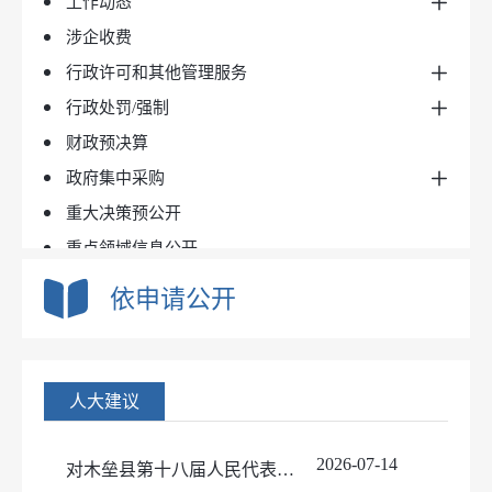
工作动态
涉企收费
政务动态
行政许可和其他管理服务
常务会议/全体会议
行政处罚/强制
安全生产
依据条件程序
财政预决算
事项办理结果（线上）
依据条件程序
政府集中采购
事项办理结果（线下）
办理结果
重大决策预公开
目录标准
重点领域信息公开
实施情况
公共企事业单位信息公开
依申请公开
基层政务公开事项标准目录
双随机一公开
人大建议
2026-07-14
对木垒县第十八届人民代表第六次会议农林水牧类建议（第15号）的答复