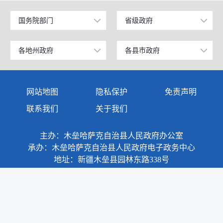
国务院部门
省级政府
公安部
北京
工业和信息化部
上海
各地州政府
各县市政府
乌鲁木齐市
昌吉市
科学技术部
广东
伊犁哈萨克自治州
阜康市
网站地图
隐私保护
免责声明
教育部
天津
塔城地区
玛纳斯县
联系我们
关于我们
国家发展和改革委员会
江苏
阿勒泰地区
呼图壁县
主办：木垒哈萨克自治县人民政府办公室
国防部
山东
博尔塔拉蒙古自治州
吉木萨尔县
承办：木垒哈萨克自治县人民政府电子政务中心
外交部
浙江
地址：新疆木垒县园林东路338号
克拉玛依市
奇台县
民政部
安徽
巴音郭楞蒙古自治州
木垒哈萨克自治县
司法部
福建
阿克苏地区
新疆准东国家经济技术开发区