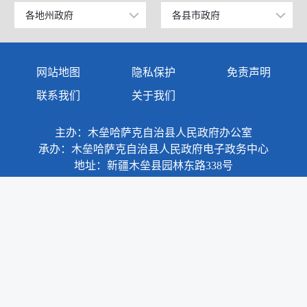
工业和信息化部
上海
各地州政府
各县市政府
乌鲁木齐市
昌吉市
科学技术部
广东
伊犁哈萨克自治州
阜康市
网站地图
隐私保护
免责声明
教育部
天津
塔城地区
玛纳斯县
联系我们
关于我们
国家发展和改革委员会
江苏
阿勒泰地区
呼图壁县
主办：木垒哈萨克自治县人民政府办公室
国防部
山东
博尔塔拉蒙古自治州
吉木萨尔县
承办：木垒哈萨克自治县人民政府电子政务中心
外交部
浙江
地址：新疆木垒县园林东路338号
克拉玛依市
奇台县
民政部
安徽
巴音郭楞蒙古自治州
木垒哈萨克自治县
司法部
福建
阿克苏地区
新疆准东国家经济技术开发区
财政部
江西
克孜勒苏柯尔克孜自治州
昌吉国家高新技术产业开发区
政府网站标识码：6523280001
人力资源和社会保障部
重庆
新公网安备：65232802000007号
喀什地区
新疆昌吉国家农高区
新ICP备：13003649号-11