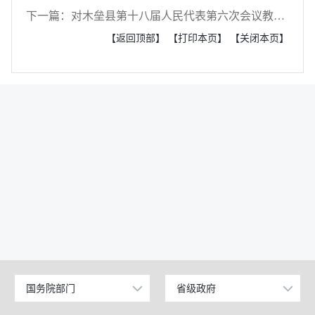
下一篇：对木垒县第十八届人民代表第六次会议教科文卫类建议（第44号）的答复
【返回顶部】
【打印本页】
【关闭本页】
国务院部门
省级政府
公安部
北京